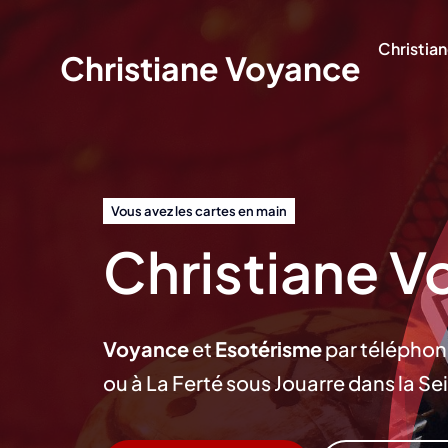
Passer
au
Christia
Christiane Voyance
contenu
Vous avez les cartes en main
Christiane 
Voyance
et
Esotérisme
par télépho
ou à La Ferté sous Jouarre dans la Se