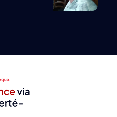
èque.
nce
via
Ferté-