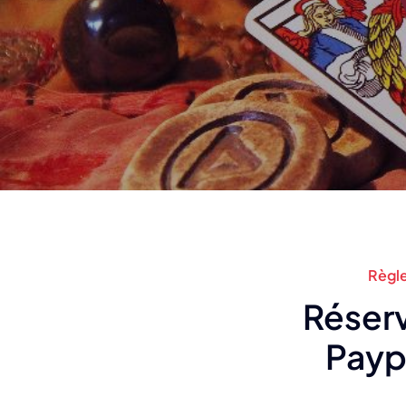
Règl
Réserv
Paypa