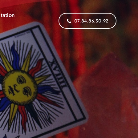
tation
07.84.86.30.92