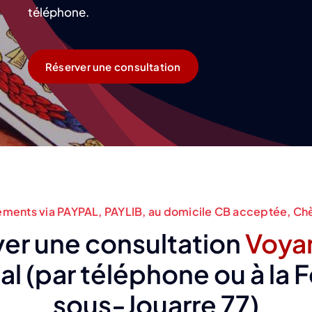
téléphone.
Réserver une consultation
ements via PAYPAL, PAYLIB, au domicile CB acceptée, Ch
er une consultation
Voya
l (par téléphone ou à la 
sous-Jouarre 77)