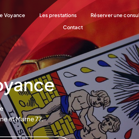
ne Voyance
Les prestations
Réserver une consul
Contact
Voyance
ne
ine et Marne 77.